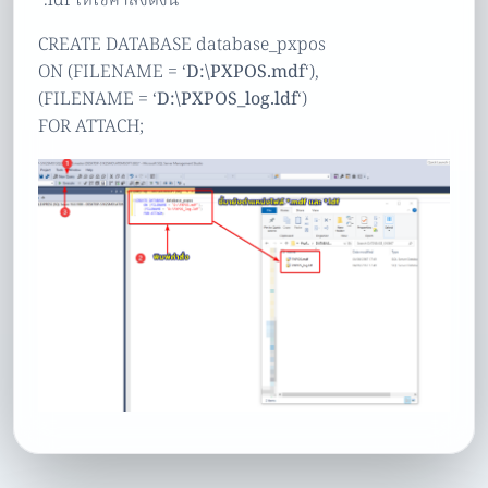
*.ldf ให้ใช้คำสั่งดังนี้
CREATE DATABASE database_pxpos
ON (FILENAME = ‘
D:\PXPOS.mdf
‘),
(FILENAME = ‘
D:\PXPOS_log.ldf
‘)
FOR ATTACH;